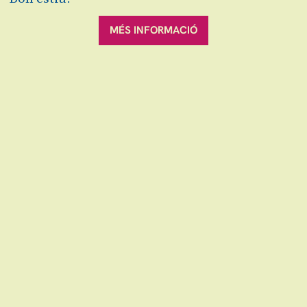
27
19:00 h
jun
9 €
MÉS INFORMACIÓ
Finalitzat
Escena grAn: venda d'entrades d'espectacles
i concerts a Granollers, Canovelles i les Franqueses.
info@escenagran.cat
Sitemap
Avís Legal
Ús de Cookies
Contactar
|
|
|
|
Política de privacitat
Link a instagram