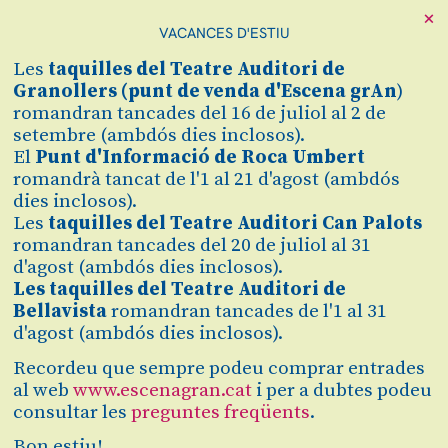
×
VACANCES D'ESTIU
Les
taquilles
del Teatre Auditori de
Granollers (
punt de venda d'Escena grAn
)
romandran tancades del 16 de juliol al 2 de
setembre (ambdós dies inclosos).
El
Punt d'Informació de Roca Umbert
romandrà tancat de l'1 al 21 d'agost (ambdós
dies inclosos).
Les
taquilles del Teatre Auditori Can Palots
Diapositiva 1 de 1
romandran tancades del 20 de juliol al 31
Recorregut per la trajectòria musical de
Los Chichos
i per la
petjada que van deixar en la societat dels anys 70 i 80, així
d'agost (ambdós dies inclosos).
com la manera en què la seva música ha anat passant i
Les taquilles del Teatre Auditori de
calant de generació en generació.
Bellavista
romandran tancades de l'1 al 31
d'agost (ambdós dies inclosos).
Recordeu que sempre podeu comprar entrades
al web
www.escenagran.cat
i per a dubtes podeu
consultar les
preguntes freqüents
.
dissabte
Bon estiu!