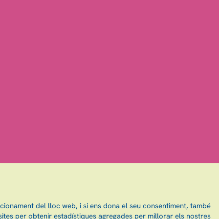
ncionament del lloc web, i si ens dona el seu consentiment, també
ites per obtenir estadístiques agregades per millorar els nostres