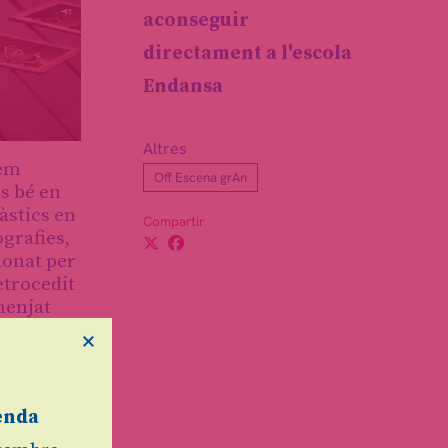
aconseguir
directament a l'escola
Endansa
Altres
hem
Off Escena grAn
és bé en
àstics en
Compartir
grafies,
 donat per
etrocedit
menjat
t un
×
ar pels
enda