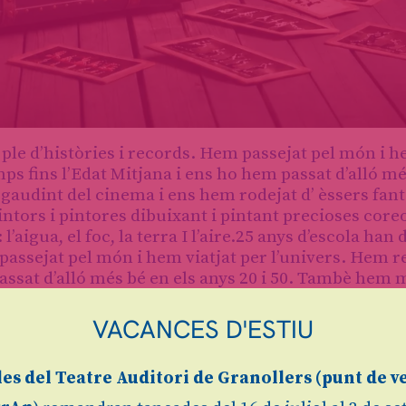
 ple d’històries i records. Hem passejat pel món i 
mps fins l’Edat Mitjana i ens ho hem passat d’alló m
gaudint del cinema i ens hem rodejat d’ èssers fant
tors i pintores dibuixant i pintant precioses coreo
’aigua, el foc, la terra I l’aire.25 anys d’escola han
 passejat pel món i hem viatjat per l’univers. Hem r
passat d’alló més bé en els anys 20 i 50. Tambè hem 
t d’ èssers fantàstics en mons de fantasía. Hem fe
ntant precioses coreografies, i ens hem deixat port
VACANCES D'ESTIU
e.
les
del Teatre Auditori de Granollers (
punt de v