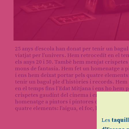
Diapositiva 1 de 1
25 anys d’escola han donat per tenir un bagul
viatjat per l’univers. Hem retrocedit en el te
els anys 20 i 50. Tambè hem menjat crispetes 
mons de fantasía. Hem fet un homenatge a pin
i ens hem deixat portar pels quatre elements: l
tenir un bagul ple d’històries i records. Hem
en el temps fins l’Edat Mitjana i ens ho hem 
crispetes gaudint del cinema i ens hem rodeja
homenatge a pintors i pintores dibuixant i pi
quatre elements: l’aigua, el foc, la terra I l’air
Les
taquil