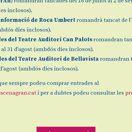
grAn
) romandran tancades del 16 de juliol al 2 de s
es inclosos).
Informació de Roca Umbert
romandrà tancat de l'
bdós dies inclosos).
13 €
Finalitz
les del Teatre Auditori Can Palots
romandran tan
nseguir directament a l'escola Endansa
l al 31 d'agost (ambdós dies inclosos).
les del Teatre Auditori de Bellavista
romandran 
1 d'agost (ambdós dies inclosos).
Sitemap
|
Avís Legal
|
es
ue sempre podeu comprar entrades al
ranqueses.
scenagran.cat
i per a dubtes podeu consultar les
pr