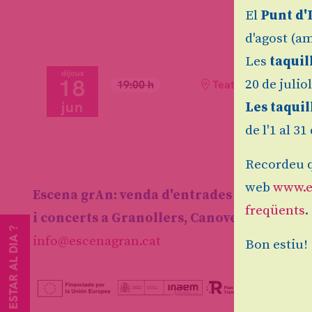
El
Punt d'
d'agost (am
Les
taquil
dijous
18
20 de julio
19:00 h
Teatre Auditori de 
jun
Les taquil
de l'1 al 3
Recordeu q
web
www.e
Escena grAn: venda d'entrades d'espectacl
freqüents
.
i concerts a Granollers, Canovelles i les F
VOLS ESTAR AL DIA ?
info@escenagran.cat
Bon estiu!