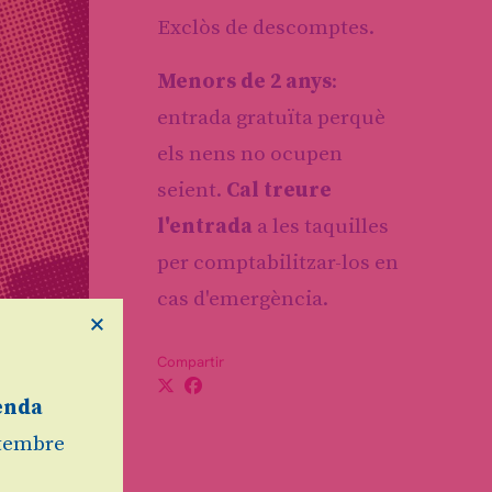
Exclòs de descomptes.
Menors de 2 anys
:
entrada gratuïta perquè
els nens no ocupen
seient.
Cal treure
l'entrada
a les taquilles
per comptabilitzar-los en
cas d'emergència.
×
Compartir
enda
etembre