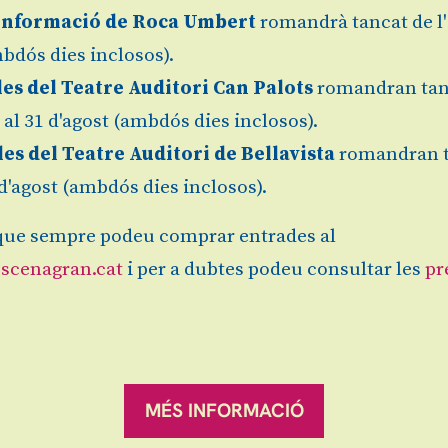
Informació de Roca Umbert
romandrà tancat de l'
bdós dies inclosos).
les del Teatre Auditori Can Palots
romandran tan
l al 31 d'agost (ambdós dies inclosos).
Granollers
8 €
Finalitz
les del Teatre Auditori de Bellavista
romandran 
1 d'agost (ambdós dies inclosos).
ue sempre podeu comprar entrades al
scenagran.cat
i per a dubtes podeu consultar les
pr
Sitemap
|
Avís Legal
|
es
ranqueses.
MÉS INFORMACIÓ