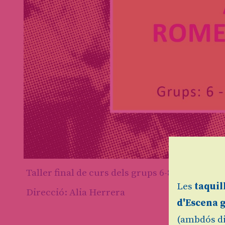
Diapositiva 1 de 1
Taller final de curs dels grups 6-8 anys i 9-11 
Les
taquil
Direcció: Alia Herrera
d'Escena 
(ambdós di