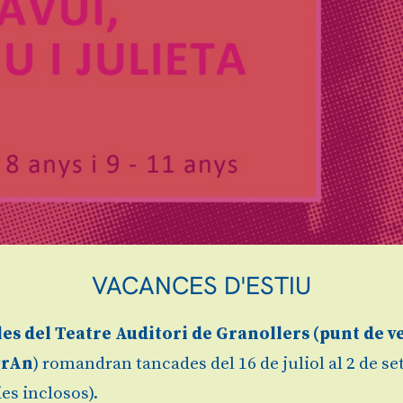
VACANCES D'ESTIU
anys
les
del Teatre Auditori de Granollers (
punt de v
grAn
) romandran tancades del 16 de juliol al 2 de s
es inclosos).