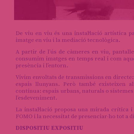
Diapositiva 1 de 1
De viu en viu és una instal·lació artística pa
imatge en viu i la mediació tecnològica.
A partir de l’ús de càmeres en viu, pantall
consumim imatges en temps real i com aques
presència i l’entorn.
Vivim envoltats de transmissions en directe
espais llunyans. Però també existeixen 
contínua: espais urbans, naturals o sistemes
l’esdeveniment.
La instal·lació proposa una mirada crítica 
FOMO i la necessitat de presenciar-ho tot a d
DISPOSITIU EXPOSITIU