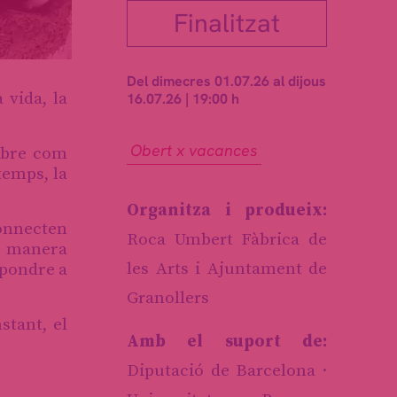
Finalitzat
Del dimecres 01.07.26
al dijous
 vida, la
16.07.26
|
19:00 h
Obert x vacances
sobre com
temps, la
Organitza i produeix:
connecten
Roca Umbert Fàbrica de
e manera
spondre a
les Arts i Ajuntament de
Granollers
stant, el
Amb el suport de:
Diputació de Barcelona ·