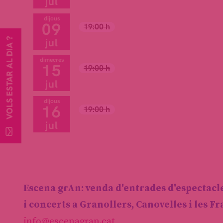
jul
dijous
09
19:00 h
jul
VOLS ESTAR AL DIA ?
dimecres
15
19:00 h
jul
dijous
16
19:00 h
jul
Escena grAn: venda d'entrades d'espectacl
i concerts a Granollers, Canovelles i les F
info@escenagran.cat