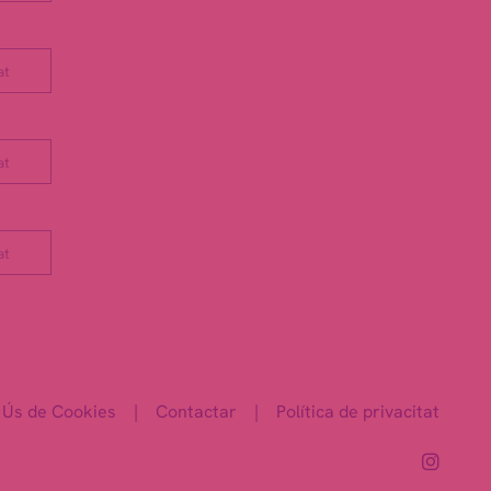
at
at
at
Ús de Cookies
|
Contactar
|
Política de privacitat
Link 