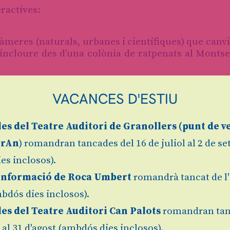
eractives:
àmeres (naturals, urbanes i científiques) que canv
 incloure des d’una colònia de ratpenats al Montse
VACANCES D'ESTIU
 a observar i fixar fragments de les imatges en 
les
del Teatre Auditori de Granollers (
punt de v
pi cos a les imatges en temps real i modificar tem
grAn
) romandran tancades del 16 de juliol al 2 de s
es inclosos).
inó la consciència de la mediació tecnològica. E
Informació de Roca Umbert
romandrà tancat de l'
stra com la natura i la realitat contemporàn
bdós dies inclosos).
tecnològiques de visió i transmissió.
les del Teatre Auditori Can Palots
romandran tan
l al 31 d'agost (ambdós dies inclosos).