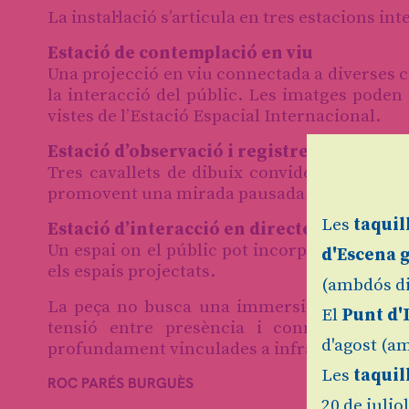
La instal·lació s’articula en tres estacions int
Estació de contemplació en viu
Una projecció en viu connectada a diverses c
la interacció del públic. Les imatges poden
vistes de l’Estació Espacial Internacional.
Estació d’observació i registre
Tres cavallets de dibuix conviden el públic
promovent una mirada pausada i analítica.
Les
taquil
Estació d’interacció en directe (croma)
Un espai on el públic pot incorporar el pro
d'Escena 
els espais projectats.
(ambdós di
La peça no busca una immersió il·lusòria, s
El
Punt d'
tensió entre presència i connexió, i mo
d'agost (am
profundament vinculades a infraestructures 
Les
taquil
ROC PARÉS BURGUÈS
20 de julio