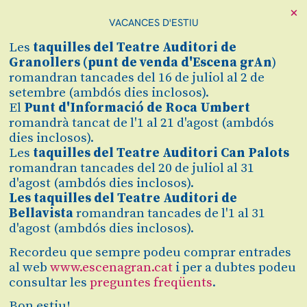
×
VACANCES D'ESTIU
Cerca
Les
taquilles
del Teatre Auditori de
Zona personal
Granollers (
punt de venda d'Escena grAn
)
romandran tancades del 16 de juliol al 2 de
setembre (ambdós dies inclosos).
POSTFUNCIÓ 'ELS
C
El
Punt d'Informació de Roca Umbert
romandrà tancat de l'1 al 21 d'agost (ambdós
CATARRES'
dies inclosos).
Les
taquilles del Teatre Auditori Can Palots
Conversa amb el grup
romandran tancades del 20 de juliol al 31
d'agost (ambdós dies inclosos).
dinamitzada per Laura
Les taquilles del Teatre Auditori de
Llamazares
Bellavista
romandran tancades de l'1 al 31
d'agost (ambdós dies inclosos).
Gratuït
Recordeu que sempre podeu comprar entrades
al web
www.escenagran.cat
i per a dubtes podeu
dissabte 28 de novembre
|
21:30 h
consultar les
preguntes freqüents
.
Teatre Auditori de Granollers
Sala Gran
Bon estiu!
Durada:
20 min