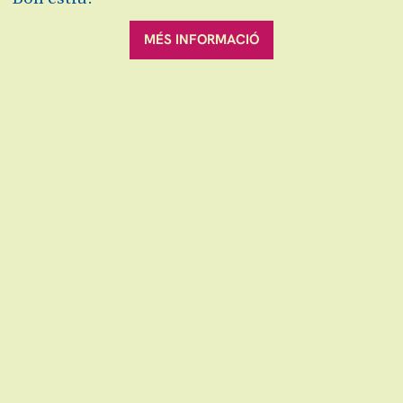
Activitats 360º
MÉS INFORMACIÓ
Activitat gratuïta amb la compra de l'entrada
i sense inscripció prèvia.
Altres
Activitats 360º
Afegir al calendari