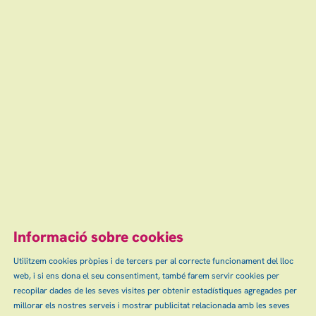
Espectacles relacionats
ELS CATARRES
Presenten 'La Santíssima Trinitat'
dissabte 28.11.26
|
20:00 h
Teatre Auditori de Granollers
Entrades exhaurides
Escena grAn: venda d'entrades d'espectacles
i concerts a Granollers, Canovelles i les Franqueses.
info@escenagran.cat
Informació sobre cookies
Utilitzem cookies pròpies i de tercers per al correcte funcionament del lloc
web, i si ens dona el seu consentiment, també farem servir cookies per
Sitemap
Avís Legal
Ús de Cookies
Contactar
|
|
|
|
recopilar dades de les seves visites per obtenir estadístiques agregades per
Política de privacitat
millorar els nostres serveis i mostrar publicitat relacionada amb les seves