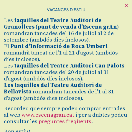
×
VACANCES D'ESTIU
Les
taquilles
del Teatre Auditori de
Granollers (
punt de venda d'Escena grAn
)
romandran tancades del 16 de juliol al 2 de
setembre (ambdós dies inclosos).
El
Punt d'Informació de Roca Umbert
romandrà tancat de l'1 al 21 d'agost (ambdós
dies inclosos).
Les
taquilles del Teatre Auditori Can Palots
Diapositiva 1 de 1
romandran tancades del 20 de juliol al 31
Vols treure-li tot el suc a l'òpera? No et perdis la
presentació del musicòleg Marc Heilbron, una hora abans
d'agost (ambdós dies inclosos).
de la representació al Teatre Auditori de Granollers.
Les taquilles del Teatre Auditori de
Sortiràs entusiasmat i amb ganes de més!
Bellavista
romandran tancades de l'1 al 31
Marc Heilbron
és llicenciat en Història de l’Art per la
d'agost (ambdós dies inclosos).
Universitat de Barcelona i doctor per la Universitat de
Bolonya, becat pel Reial Col·legi d’Espanya. Va ser fundador
Recordeu que sempre podeu comprar entrades
i redactor en cap de la revista Ópera Actual. Ha treballat al
al web
www.escenagran.cat
i per a dubtes podeu
Gran Teatre del Liceu i ha estat investigador contractat del
consultar les
preguntes freqüents
.
Departament de Musicologia del CSIC (2000-2004). Ha
participat en projectes de recerca nacionals i
Bon estiu!