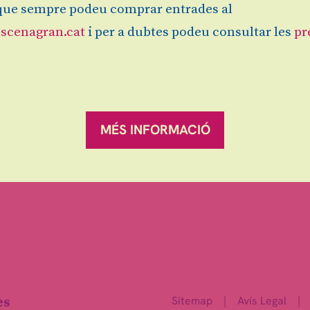
ue sempre podeu comprar entrades al
scenagran.cat
i per a dubtes podeu consultar les
pr
MÉS INFORMACIÓ
Sitemap
|
Avís Legal
|
es