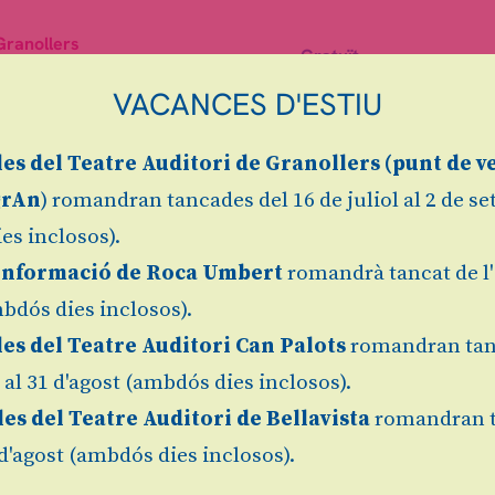
Granollers
Gratuït
VACANCES D'ESTIU
les
del Teatre Auditori de Granollers (
punt de v
grAn
) romandran tancades del 16 de juliol al 2 de s
es inclosos).
Informació de Roca Umbert
romandrà tancat de l'
bdós dies inclosos).
les del Teatre Auditori Can Palots
romandran tan
l al 31 d'agost (ambdós dies inclosos).
les del Teatre Auditori de Bellavista
romandran 
1 d'agost (ambdós dies inclosos).