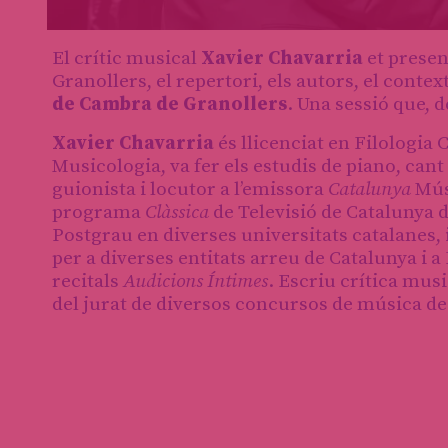
Diapositiva 1 de 1
El crític musical
Xavier Chavarria
et presen
Granollers, el repertori, els autors, el contex
de Cambra de Granollers
. Una sessió que, 
Xavier Chavarria
és llicenciat en Filologia 
Musicologia, va fer els estudis de piano, cant
guionista i locutor a l’emissora
Catalunya
Mús
programa
Clàssica
de Televisió de Catalunya 
Postgrau en diverses universitats catalanes,
per a diverses entitats arreu de Catalunya i a 
recitals
Audicions Íntimes
. Escriu crítica musi
del jurat de diversos concursos de música de