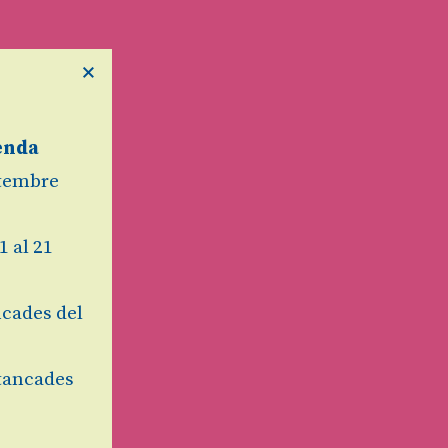
×
enda
etembre
1 al 21
cades del
tancades