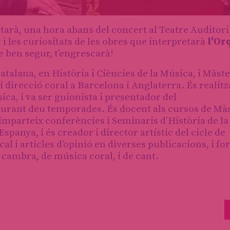
tarà, una hora abans del concert al Teatre Auditori
t i les curiositats de les obres que interpretarà
l'Or
de ben segur, t’engrescarà!
Catalana, en Història i Ciències de la Música, i Màst
 i direcció coral a Barcelona i Anglaterra. És realitz
ica, i va ser guionista i presentador del
durant deu temporades. És docent als cursos de Màs
 imparteix conferències i Seminaris d’Història de l
Espanya, i és creador i director artístic del cicle de
cal i articles d’opinió en diverses publicacions, i f
 cambra, de música coral, i de cant.