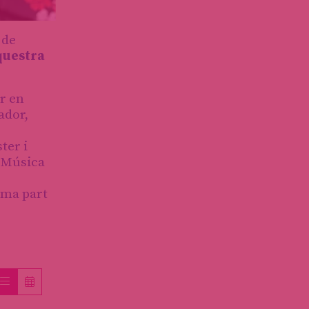
 de
questra
er en
ador,
ter i
a Música
orma part