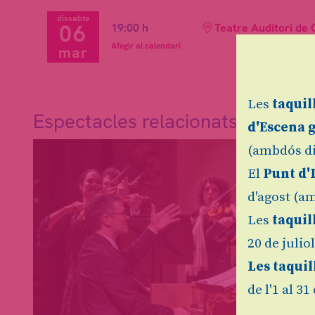
dissabte
06
19:00 h
Teatre Auditori de 
Afegir al calendari
mar
Les
taquil
Espectacles relacionats
d'Escena 
(ambdós di
El
Punt d'
d'agost (am
Les
taquil
20 de julio
Les taquil
de l'1 al 3