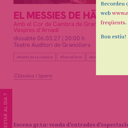
Recordeu q
EL MESSIES DE HÄNDEL
web
www.e
freqüents
.
Amb el Cor de Cambra de Granollers i
Vespres d’Arnadí
Bon estiu!
dissabte 06.03.27
|
20:00 h
Teatre Auditori de Granollers
Amants de la clàssica
#SecretJove
Apropa Cultura
Clàssica i òpera
VOLS ESTAR AL DIA ?
Escena grAn: venda d'entrades d'espectacl