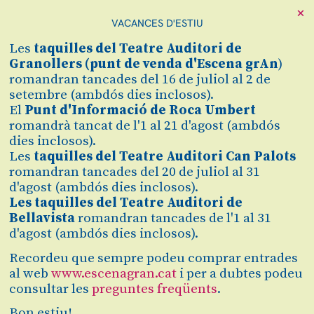
×
VACANCES D'ESTIU
Les
taquilles
del Teatre Auditori de
Granollers (
punt de venda d'Escena grAn
)
romandran tancades del 16 de juliol al 2 de
setembre (ambdós dies inclosos).
El
Punt d'Informació de Roca Umbert
romandrà tancat de l'1 al 21 d'agost (ambdós
dies inclosos).
Les
taquilles del Teatre Auditori Can Palots
romandran tancades del 20 de juliol al 31
Diapositiva 1 de 1
Conferència sobre la proposta i autor a càrrec de
Xavier
d'agost (ambdós dies inclosos).
Chavarria
, musicòleg i crític musical.
Les taquilles del Teatre Auditori de
Bellavista
romandran tancades de l'1 al 31
d'agost (ambdós dies inclosos).
Recordeu que sempre podeu comprar entrades
al web
www.escenagran.cat
i per a dubtes podeu
diumenge
consultar les
preguntes freqüents
.
13
18:00 h
Bon estiu!
Teatre Auditori de Granollers