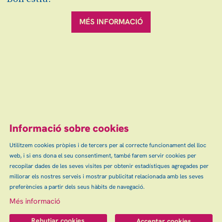
VOLS ESTAR AL DIA ?
MÉS INFORMACIÓ
Escena grAn: venda d'entrades d'espectacles
i concerts a Granollers, Canovelles i les Franqueses.
info@escenagran.cat
Informació sobre cookies
Sitemap
Avís Legal
Ús de Cookies
Contactar
|
|
|
|
Utilitzem cookies pròpies i de tercers per al correcte funcionament del lloc
Política de privacitat
web, i si ens dona el seu consentiment, també farem servir cookies per
recopilar dades de les seves visites per obtenir estadístiques agregades per
Link a instagram
millorar els nostres serveis i mostrar publicitat relacionada amb les seves
preferències a partir dels seus hàbits de navegació.
Més informació
Rebutjar cookies
Acceptar cookies