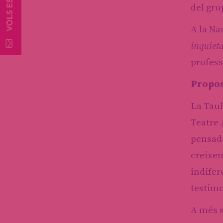
del gru
A la Na
inquiet
profess
Propos
La Taul
Teatre 
pensad
creixe
indifer
testimo
A més s