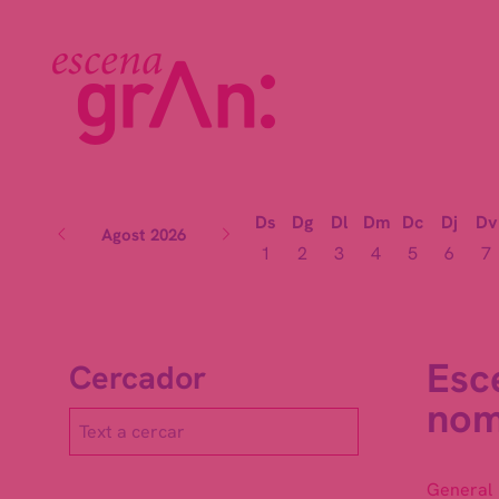
Ds
Dg
Dl
Dm
Dc
Dj
Dv
Agost 2026
1
2
3
4
5
6
7
Esc
Cercador
no
General