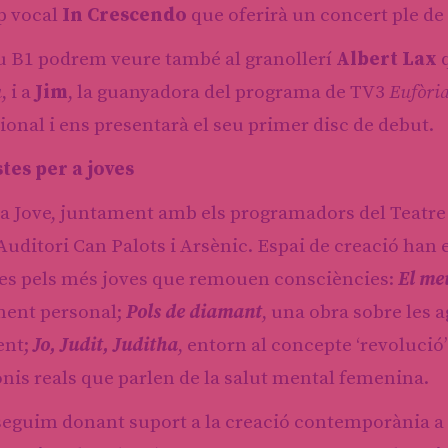
p vocal
In Crescendo
que oferirà un concert ple de
u B1 podrem veure també al granollerí
Albert Lax
q
a
, i a
Jim
, la
guanyadora del programa de TV3
Eufòri
ional i ens presentarà el seu primer disc de debut.
tes per a joves
a Jove, juntament amb els programadors del Teatre A
Auditori Can Palots i Arsènic. Espai de creació han
es pels més joves que remouen consciències:
El me
ment personal;
Pols de diamant
, una obra sobre les
ent;
Jo, Judit, Juditha
, entorn al concepte ‘revolució
nis reals que parlen de la salut mental femenina.
eguim donant suport a la creació contemporània a 