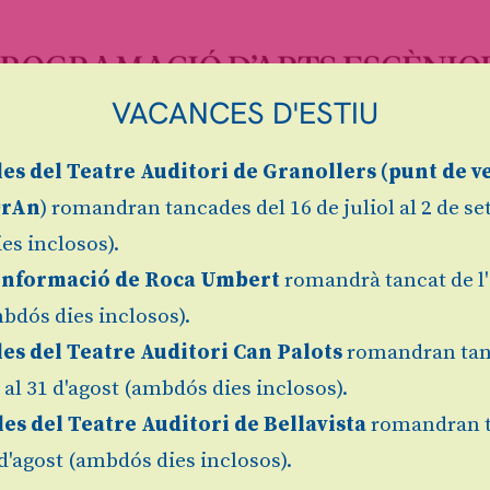
VACANCES D'ESTIU
les
del Teatre Auditori de Granollers (
punt de v
va 1 de 1
23
grAn
) romandran tancades del 16 de juliol al 2 de s
ARREGA EL NOU MAGAZÍN FEBRER
es inclosos).
Informació de Roca Umbert
romandrà tancat de l'
bdós dies inclosos).
 Príncep
, Albert Pla, La plaça del Diamant, Clara
les del Teatre Auditori Can Palots
romandran tan
ans caps de cartell de la segona part de la temp
l al 31 d'agost (ambdós dies inclosos).
da d’entrades començarà el 30 de novembre, prime
les del Teatre Auditori de Bellavista
romandran 
re, ja es podran comprar també entrades indiv
1 d'agost (ambdós dies inclosos).
ipaments d’Escena grAn tornen a sumar esforços p