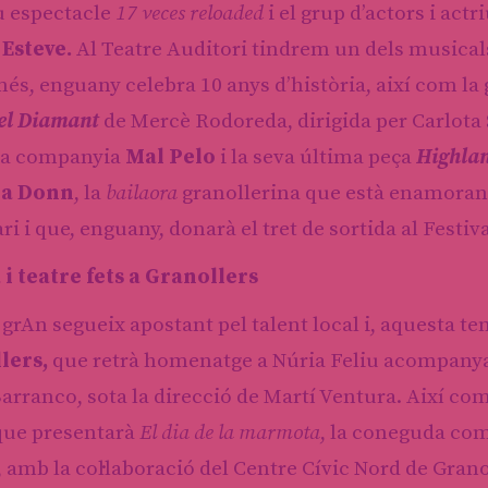
u espectacle
17 veces reloaded
i el grup d’actors i actr
 Esteve.
Al Teatre Auditori tindrem un dels musical
més, enguany celebra 10 anys d’història, així com l
el Diamant
de Mercè Rodoreda, dirigida per Carlota
la companyia
Mal Pelo
i la seva última peça
Highla
ia Donn
, la
bailaora
granollerina que està enamorant 
ari i que, enguany, donarà el tret de sortida al Festi
i teatre fets a Granollers
grAn segueix apostant pel talent local i, aquesta te
lers,
que retrà homenatge a Núria Feliu acompanyad
arranco, sota la direcció de Martí Ventura. Així c
 que presentarà
El dia de la marmota
, la coneguda com
 amb la col·laboració del Centre Cívic Nord de Granoll