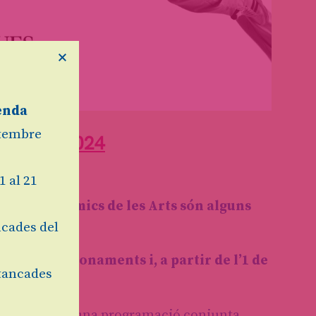
×
enda
etembre
-JUNY 2024
1 al 21
 Peya o Els Amics de les Arts són alguns
cades del
orada 23/24
r dia d’abonaments i, a partir de l’1 de
tancades
iduals
er presentar una programació conjunta