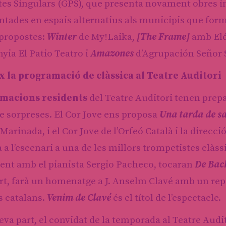
es Singulars (GPS), que presenta novament obres i
ntades en espais alternatius als municipis que form
 propostes:
Winter
de My!Laika,
[The Frame]
amb Elé
ia El Patio Teatro i
Amazones
d’Agrupación Señor 
x la programació de clàssica al Teatre Auditori
rmacions residents
del Teatre Auditori tenen prep
e sorpreses. El Cor Jove ens proposa
Una tarda de s
a Marinada, i el Cor Jove de l’Orfeó Català i la dir
 a l’escenari a una de les millors trompetistes clà
nt amb el pianista Sergio Pacheco, tocaran
De Bac
rt, farà un homenatge a J. Anselm Clavé amb un repe
s catalans.
Venim de Clavé
és el títol de l’espectacle.
seva part, el convidat de la temporada al Teatre Audi