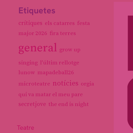
Etiquetes
crítiques
els catarres
festa
fira terres
major 2026
general
grow up
l'últim rellotge
singing
lunow
mapadeball26
notícies
microteatre
orgia
qui va matar el meu pare
secretjove
the end is night
Teatre