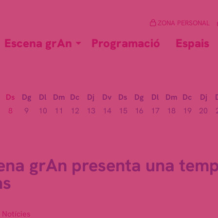
ZONA PERSONAL
Escena grAn
Programació
Espais
Ds
Dg
Dl
Dm
Dc
Dj
Dv
Ds
Dg
Dl
Dm
Dc
Dj
8
9
10
11
12
13
14
15
16
17
18
19
20
ena grAn presenta una temp
ms
Notícies