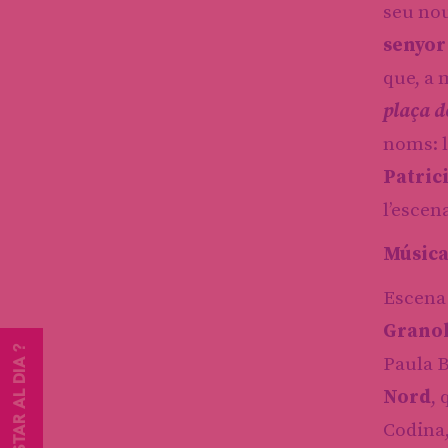
seu no
senyor
que, a 
plaça d
noms: 
Patric
l’escen
Música 
Escena 
Granol
VOLS ESTAR AL DIA ?
Paula B
Nord
,
Codina,