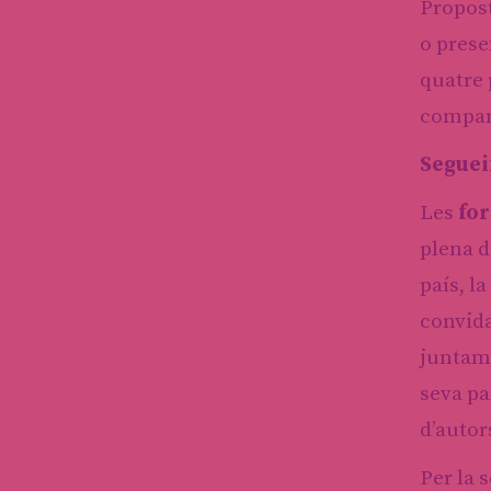
Propost
o prese
quatre
company
Seguei
Les
fo
plena d
país, l
convida
juntame
seva pa
d’autor
Per la 