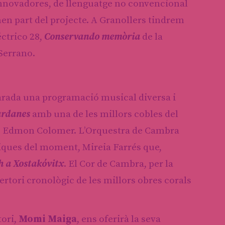
nnovadores, de llenguatge no convencional
en part del projecte. A Granollers tindrem
ctrico 28,
Conservando memòria
de la
Serrano.
arada una programació musical diversa i
ardanes
amb una de les millors cobles del
ecció Edmon Colomer. L’Orquestra de Cambra
ssiques del moment, Mireia Farrés que,
h a Xostakóvitx
. El Cor de Cambra, per la
rtori cronològic de les millors obres corals
tori,
Momi Maiga
, ens oferirà la seva