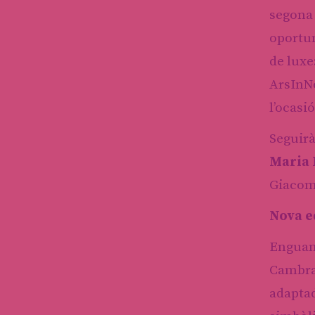
segona
oportun
de luxe
ArsInNo
l’ocasi
Seguirà
Maria 
Giacom
Nova ed
Enguany
Cambra 
adaptad