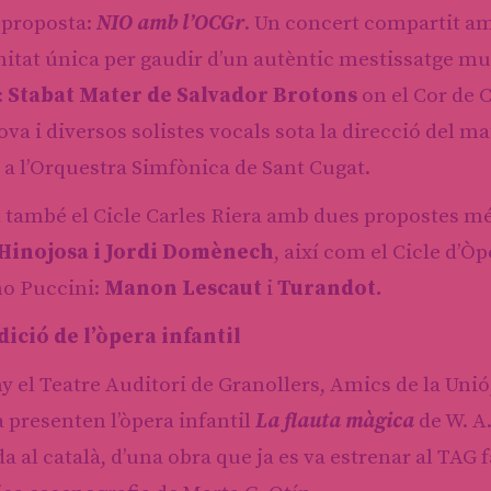
 proposta:
NIO amb l’OCGr
. Un concert compartit am
itat única per gaudir d’un autèntic mestissatge mus
:
Stabat Mater de Salvador Brotons
on el Cor de C
va i diversos solistes vocals sota la direcció del m
ó a l’Orquestra Simfònica de Sant Cugat.
 també el Cicle Carles Riera amb dues propostes m
Hinojosa i Jordi Domènech
, així com el Cicle d’
o Puccini:
Manon Lescaut
i
Turandot.
ició de l’òpera infantil
 el Teatre Auditori de Granollers, Amics de la Unió
presenten l’òpera infantil
La flauta màgica
de W. A.
a al català, d’una obra que ja es va estrenar al TAG 