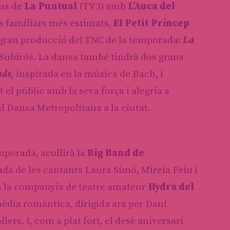
ius de
La Puntual
(TV3) amb
L’Auca del
s familiars més estimats,
El Petit Príncep
a gran producció del TNC de la temporada:
La
 Subirós. La dansa també tindrà dos grans
nds
, inspirada en la música de Bach, i
el públic amb la seva força i alegria a
val Dansa Metropolitana a la ciutat.
mporada, acollirà la
Big Band de
a de les cantants Laura Simó, Mireia Feiu i
om la companyia de teatre amateur
Hydra del
èdia romàntica, dirigida ara per Dani
ers. I, com a plat fort, el desè aniversari