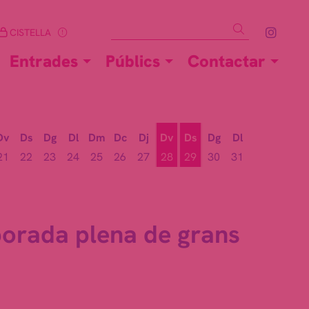
Cercar
Link 
CISTELLA
Entrades
Públics
Contactar
Dv
Ds
Dg
Dl
Dm
Dc
Dj
Dv
Ds
Dg
Dl
21
22
23
24
25
26
27
28
29
30
31
Divendres 28 d'agost
Dissabte 29 d'agost
orada plena de grans