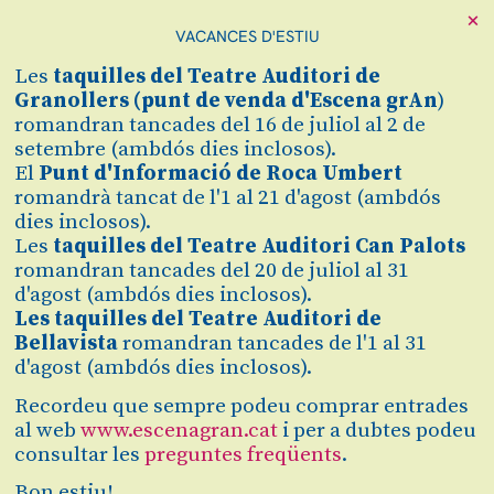
projecte Escena grAn
, i posteriorment a la FiM
×
Vila-seca el dissabte 9 de maig a les 17:00h.
VACANCES D'ESTIU
Lunow
és una aventura escènica que descobreix
Les
taquilles
del Teatre Auditori de
noves sonoritats i converteix cada peça en una
Granollers (
punt de venda d'Escena grAn
)
experiència visual i teatral. L’espectacle, de petit
romandran tancades del 16 de juliol al 2 de
format, està acompanyat per 9 intèrprets de la
setembre (ambdós dies inclosos).
BBG que han treballat sota la direcció musical
El
Punt d'Informació de Roca Umbert
de Martí Ventura i Francesc Vidal;
romandrà tancat de l'1 al 21 d'agost (ambdós
i acompanyats per la direcció escènica del
dies inclosos).
reconegut director Iban Beltran i la ballarina i
Les
taquilles del Teatre Auditori Can Palots
coreògrafa Ana Pérez.
romandran tancades del 20 de juliol al 31
d'agost (ambdós dies inclosos).
A la plantilla de la Big Band Granollers s’hi
Les taquilles del Teatre Auditori de
podran veure algunes cares conegudes, però
Bellavista
romandran tancades de l'1 al 31
també algunes noves incorporacions que
d'agost (ambdós dies inclosos).
s’uneixen a la BBG per a l’estrena d’aquesta nova
producció que rodarà durant la temporada
Recordeu que sempre podeu comprar entrades
vinent per a programacions tant familiars com
al web
www.escenagran.cat
i per a dubtes podeu
escolars del país.Durant el concert es podran
consultar les
preguntes freqüents
.
sentir músiques de Dizzy Gillespie,
Bon estiu!