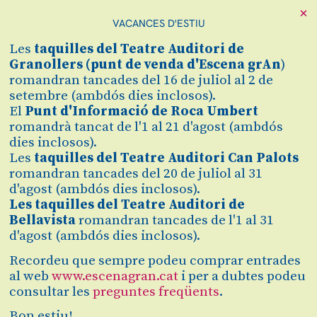
Recomanat a partir de 6 anys
×
VACANCES D'ESTIU
Les
taquilles
del Teatre Auditori de
Granollers (
punt de venda d'Escena grAn
)
romandran tancades del 16 de juliol al 2 de
setembre (ambdós dies inclosos).
El
Punt d'Informació de Roca Umbert
romandrà tancat de l'1 al 21 d'agost (ambdós
Cicle Carles Riera
dies inclosos).
Les
taquilles del Teatre Auditori Can Palots
romandran tancades del 20 de juliol al 31
d'agost (ambdós dies inclosos).
Les taquilles del Teatre Auditori de
Bellavista
romandran tancades de l'1 al 31
d'agost (ambdós dies inclosos).
Recordeu que sempre podeu comprar entrades
al web
www.escenagran.cat
i per a dubtes podeu
Itineraris
consultar les
preguntes freqüents
.
Familiars
Bon estiu!