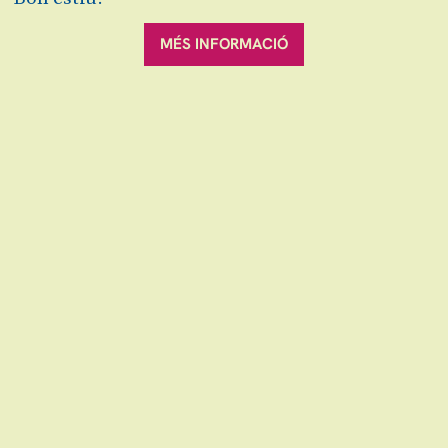
dissabte 10.10.26
Teatre Auditori Can Palots
MÉS INFORMACIÓ
TEMPO
Del coreògraf Toni Mira
diumenge 18.10.26
|
18:00 h
Teatre Auditori de Granollers
ON ÉS L’ERIÇÓ?
De la companyia Txo Titelles
diumenge 25.10.26
Cinema Edison
ÇA-TURNE
De la companyia Non Sin Tri
diumenge 01.11.26
|
18:00 h
Teatre Auditori de Granollers