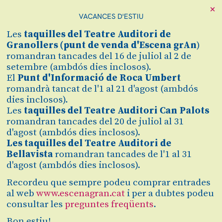
×
VACANCES D'ESTIU
Cerca
Les
taquilles
del Teatre Auditori de
Zona personal
Granollers (
punt de venda d'Escena grAn
)
romandran tancades del 16 de juliol al 2 de
Programació
C
setembre (ambdós dies inclosos).
El
Punt d'Informació de Roca Umbert
AGENDA Temporada 26/27 (setembre-gener)
romandrà tancat de l'1 al 21 d'agost (ambdós
dies inclosos).
Familiars
Les
taquilles del Teatre Auditori Can Palots
romandran tancades del 20 de juliol al 31
Ordenar
1
Filtrar
Ordenar per
d'agost (ambdós dies inclosos).
Les taquilles del Teatre Auditori de
RUCS, LA MALEDICCIÓ DEL
Bellavista
romandran tancades de l'1 al 31
BRUIXOT
De la companyia La Pera Llimonera
d'agost (ambdós dies inclosos).
diumenge 04.10.26
|
18:00 h
Teatre Auditori de Bellavista
Recordeu que sempre podeu comprar entrades
al web
www.escenagran.cat
i per a dubtes podeu
consultar les
preguntes freqüents
.
NALLAR
Amb la companyia Inspira Teatre
Bon estiu!