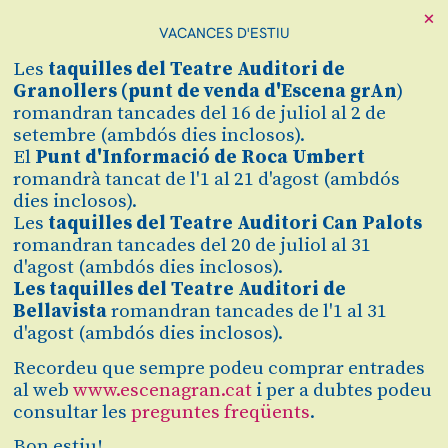
×
VACANCES D'ESTIU
Les
taquilles
del Teatre Auditori de
Granollers (
punt de venda d'Escena grAn
)
romandran tancades del 16 de juliol al 2 de
setembre (ambdós dies inclosos).
El
Punt d'Informació de Roca Umbert
romandrà tancat de l'1 al 21 d'agost (ambdós
dies inclosos).
Les
taquilles del Teatre Auditori Can Palots
Demana el teus auriculars i/o bucle magnètic
romandran tancades del 20 de juliol al 31
aquí
d'agost (ambdós dies inclosos).
Itineraris
Les taquilles del Teatre Auditori de
Familiars
Bellavista
romandran tancades de l'1 al 31
d'agost (ambdós dies inclosos).
Recordeu que sempre podeu comprar entrades
al web
www.escenagran.cat
i per a dubtes podeu
consultar les
preguntes freqüents
.
Bon estiu!