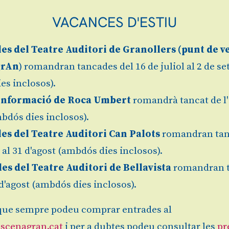
VACANCES D'ESTIU
les
del Teatre Auditori de Granollers (
punt de v
grAn
) romandran tancades del 16 de juliol al 2 de s
es inclosos).
Informació de Roca Umbert
romandrà tancat de l'
bdós dies inclosos).
les del Teatre Auditori Can Palots
romandran tan
l al 31 d'agost (ambdós dies inclosos).
les del Teatre Auditori de Bellavista
romandran 
1 d'agost (ambdós dies inclosos).
ue sempre podeu comprar entrades al
scenagran.cat
i per a dubtes podeu consultar les
pr