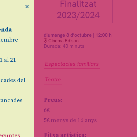
Finalitzat
×
2023/2024
enda
diumenge 8 d’octubre
|
12:00 h
etembre
Cinema Edison
Durada:
40 minuts
1 al 21
Espectacles familiars
Teatre
cades del
Preus:
tancades
6€
5€ menys de 16 anys
Fitxa artística:
eguntes