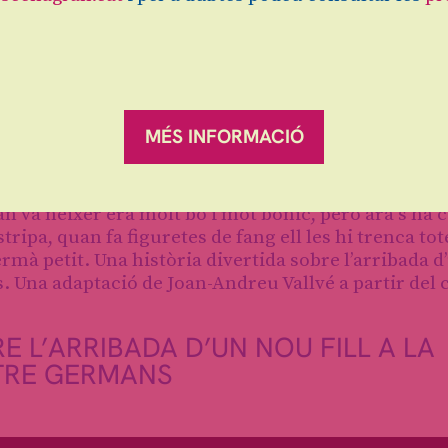
MÉS INFORMACIÓ
an va néixer era molt bo i mot bonic, però ara s’ha 
ripa, quan fa figuretes de fang ell les hi trenca tote
ermà petit. Una història divertida sobre l’arribada 
ns. Una adaptació de Joan-Andreu Vallvé a partir del 
E L’ARRIBADA D’UN NOU FILL A LA
NTRE GERMANS