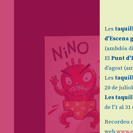
Les
taquil
d'Escena 
(ambdós di
El
Punt d'
d'agost (am
Les
taquil
20 de julio
Les taquil
de l'1 al 3
Recordeu q
web
www.e