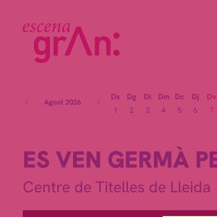
Ds
Dg
Dl
Dm
Dc
Dj
Dv
Agost 2026
1
2
3
4
5
6
7
ES VEN GERMÀ PE
Centre de Titelles de Lleida