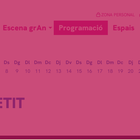
ZONA PERSONAL
Escena grAn
Programació
Espais
Ds
Dg
Dl
Dm
Dc
Dj
Dv
Ds
Dg
Dl
Dm
Dc
Dj
8
9
10
11
12
13
14
15
16
17
18
19
20
TIT