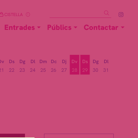
Cercar
Link 
CISTELLA
Entrades
Públics
Contactar
Dv
Ds
Dg
Dl
Dm
Dc
Dj
Dv
Ds
Dg
Dl
21
22
23
24
25
26
27
28
29
30
31
Divendres 28 d'agost
Dissabte 29 d'agost