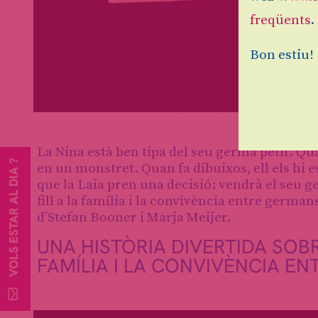
freqüents
.
Bon estiu!
Diapositiva 1 de 2
La Nina està ben tipa del seu germà petit. Qu
VOLS ESTAR AL DIA ?
en un monstret. Quan fa dibuixos, ell els hi est
que la Laia pren una decisió: vendrà el seu g
fill a la família i la convivència entre germa
d’Stefan Booner i Marja Meijer.
UNA HISTÒRIA DIVERTIDA SOBR
FAMÍLIA I LA CONVIVÈNCIA E