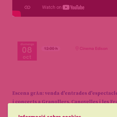
diumenge
08
12:00 h
Cinema Edison
oct
Escena grAn: venda d'entrades d'espectacl
i concerts a Granollers, Canovelles i les F
info@escenagran.cat
Informació sobre cookies