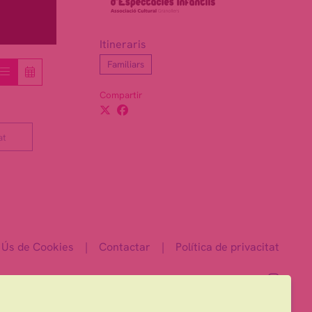
Itineraris
Familiars
Compartir
at
Ús de Cookies
|
Contactar
|
Política de privacitat
Link 