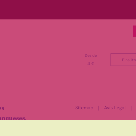
Des de
Finalitz
4 €
Sitemap
|
Avís Legal
|
es
ranqueses.