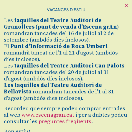
×
VACANCES D'ESTIU
Cerca
Les
taquilles
del Teatre Auditori de
Zona personal
Granollers (
punt de venda d'Escena grAn
)
romandran tancades del 16 de juliol al 2 de
setembre (ambdós dies inclosos).
CONCERT PER A
C
El
Punt d'Informació de Roca Umbert
romandrà tancat de l'1 al 21 d'agost (ambdós
NADONS
dies inclosos).
Les
taquilles del Teatre Auditori Can Palots
De Paulo Lameiro | Festival
romandran tancades del 20 de juliol al 31
d'agost (ambdós dies inclosos).
elPetit
Les taquilles del Teatre Auditori de
Bellavista
romandran tancades de l'1 al 31
d'agost (ambdós dies inclosos).
Finalitzat
2023/2024
Recordeu que sempre podeu comprar entrades
al web
www.escenagran.cat
i per a dubtes podeu
consultar les
preguntes freqüents
.
diumenge 19 de novembre
|
18:00 h
Teatre Auditori de Granollers
Bon estiu!