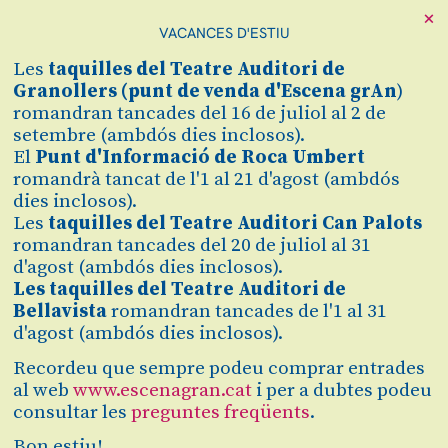
×
VACANCES D'ESTIU
Cerca
Les
taquilles
del Teatre Auditori de
Zona personal
Granollers (
punt de venda d'Escena grAn
)
romandran tancades del 16 de juliol al 2 de
setembre (ambdós dies inclosos).
BALLEM AMB ELS
C
El
Punt d'Informació de Roca Umbert
romandrà tancat de l'1 al 21 d'agost (ambdós
VENTS
dies inclosos).
Les
taquilles del Teatre Auditori Can Palots
Quintet de vent del Grup
romandran tancades del 20 de juliol al 31
d'agost (ambdós dies inclosos).
Enigma
Les taquilles del Teatre Auditori de
Bellavista
romandran tancades de l'1 al 31
d'agost (ambdós dies inclosos).
Finalitzat
2023/2024
Recordeu que sempre podeu comprar entrades
al web
www.escenagran.cat
i per a dubtes podeu
consultar les
preguntes freqüents
.
divendres 19 de gener
|
19:00 h
Teatre Auditori de Granollers
Bon estiu!