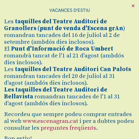
×
VACANCES D'ESTIU
Cerca
Les
taquilles
del Teatre Auditori de
Zona personal
Granollers (
punt de venda d'Escena grAn
)
romandran tancades del 16 de juliol al 2 de
setembre (ambdós dies inclosos).
EL PETIT PRÍNCEP
C
El
Punt d'Informació de Roca Umbert
romandrà tancat de l'1 al 21 d'agost (ambdós
Celebra el seu 10è aniversari
dies inclosos).
Les
taquilles del Teatre Auditori Can Palots
romandran tancades del 20 de juliol al 31
Finalitzat
d'agost (ambdós dies inclosos).
2023/2024
Les taquilles del Teatre Auditori de
Bellavista
romandran tancades de l'1 al 31
d'agost (ambdós dies inclosos).
Del divendres 02.02.24
al dissabte 03.02.24
Teatre Auditori de Granollers
Recordeu que sempre podeu comprar entrades
Durada:
75 min
al web
www.escenagran.cat
i per a dubtes podeu
consultar les
preguntes freqüents
.
Espectacles familiars
Teatre
Bon estiu!