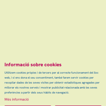
03
20:00 h
Teatre Auditori de Granollers
feb
Des de
18 €
Finalitzat
Escena grAn: venda d'entrades d'espectacles
i concerts a Granollers, Canovelles i les Franqueses.
info@escenagran.cat
Informació sobre cookies
Utilitzem cookies pròpies i de tercers per al correcte funcionament del lloc
web, i si ens dona el seu consentiment, també farem servir cookies per
recopilar dades de les seves visites per obtenir estadístiques agregades per
Sitemap
Avís Legal
Ús de Cookies
Contactar
|
|
|
|
millorar els nostres serveis i mostrar publicitat relacionada amb les seves
Política de privacitat
preferències a partir dels seus hàbits de navegació.
Més informació
Link a instagram