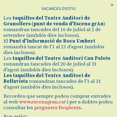
×
VACANCES D'ESTIU
Les
taquilles
del Teatre Auditori de
Granollers (
punt de venda d'Escena grAn
)
romandran tancades del 16 de juliol al 2 de
Itineraris
setembre (ambdós dies inclosos).
Familiars
El
Punt d'Informació de Roca Umbert
romandrà tancat de l'1 al 21 d'agost (ambdós
dies inclosos).
Les
taquilles del Teatre Auditori Can Palots
romandran tancades del 20 de juliol al 31
d'agost (ambdós dies inclosos).
Les taquilles del Teatre Auditori de
Bellavista
romandran tancades de l'1 al 31
d'agost (ambdós dies inclosos).
Recordeu que sempre podeu comprar entrades
al web
www.escenagran.cat
i per a dubtes podeu
consultar les
preguntes freqüents
.
Bon estiu!