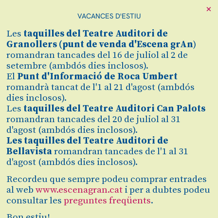
×
VACANCES D'ESTIU
Cerca
Les
taquilles
del Teatre Auditori de
Zona personal
Granollers (
punt de venda d'Escena grAn
)
romandran tancades del 16 de juliol al 2 de
setembre (ambdós dies inclosos).
BOMBOLLES DE
C
El
Punt d'Informació de Roca Umbert
romandrà tancat de l'1 al 21 d'agost (ambdós
PAPER
dies inclosos).
Les
taquilles del Teatre Auditori Can Palots
Amb la companyia Múcab
romandran tancades del 20 de juliol al 31
d'agost (ambdós dies inclosos).
Dans
Les taquilles del Teatre Auditori de
Bellavista
romandran tancades de l'1 al 31
d'agost (ambdós dies inclosos).
Finalitzat
2025/2026
Recordeu que sempre podeu comprar entrades
al web
www.escenagran.cat
i per a dubtes podeu
consultar les
preguntes freqüents
.
dissabte 13 de desembre
|
18:00 h
Teatre Auditori Can Palots
Bon estiu!