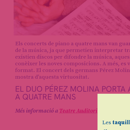
Diapositiva 1 de 1
Els concerts de piano a quatre mans van guan
de la música, ja que permetien interpretar t
existien discos per difondre la música, aque
conèixer les noves composicions. A més, es va
format. El concert dels germans Pérez Molina
mostra d'aquesta virtuositat.
EL DUO PÉREZ MOLINA PORTA A
A QUATRE MANS
Més informació a
Teatre Auditori de Granoller
Les
taquil