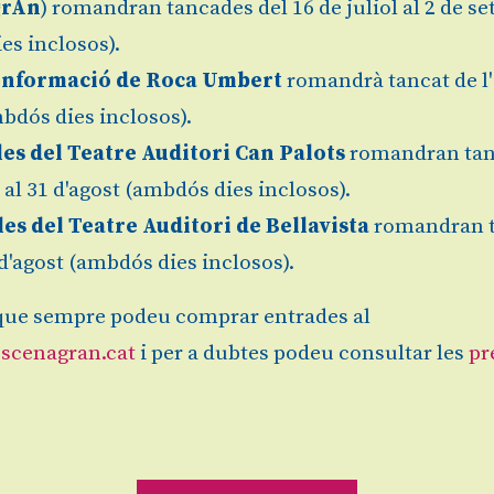
grAn
) romandran tancades del 16 de juliol al 2 de s
es inclosos).
Informació de Roca Umbert
romandrà tancat de l'
bdós dies inclosos).
Granollers
Gratuït
Finalitz
les del Teatre Auditori Can Palots
romandran tan
l al 31 d'agost (ambdós dies inclosos).
les del Teatre Auditori de Bellavista
romandran 
1 d'agost (ambdós dies inclosos).
Sitemap
|
Avís Legal
|
es
ue sempre podeu comprar entrades al
ranqueses.
scenagran.cat
i per a dubtes podeu consultar les
pr