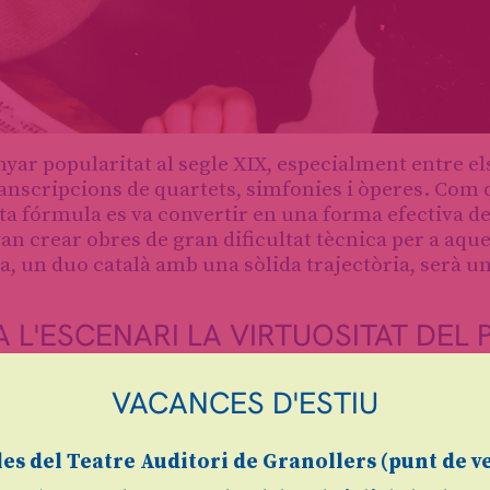
yar popularitat al segle XIX, especialment entre e
ranscripcions de quartets, simfonies i òperes. Com
sta fórmula es va convertir en una forma efectiva d
n crear obres de gran dificultat tècnica per a aque
, un duo català amb una sòlida trajectòria, serà u
 L'ESCENARI LA VIRTUOSITAT DEL 
VACANCES D'ESTIU
s
.
les
del Teatre Auditori de Granollers (
punt de v