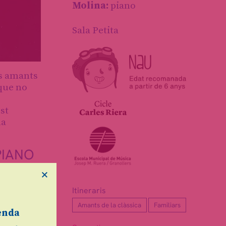
Molina:
piano
Sala Petita
ls amants
 que no
e
st
na
PIANO
×
Itineraris
Amants de la clàssica
Familiars
enda