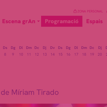
ZONA PERSONAL
Escena grAn
Programació
Espais
Ds
Dg
Dl
Dm
Dc
Dj
Dv
Ds
Dg
Dl
Dm
Dc
Dj
8
9
10
11
12
13
14
15
16
17
18
19
20
e de Míriam Tirado