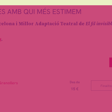
 la memòria.
LES AMB QUI MÉS ESTIMEM
celona i Millor Adaptació Teatral de
El fil invisib
s
.
Des de
Granollers
Finalitz
15 €