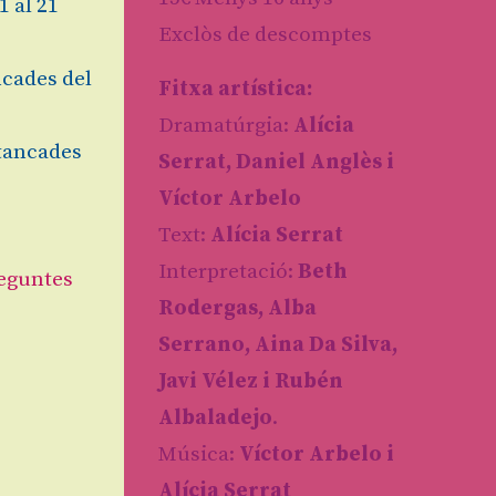
1 al 21
Exclòs de descomptes
cades del
Fitxa artística:
Dramatúrgia:
Alícia
tancades
Serrat, Daniel Anglès i
Víctor Arbelo
Text:
Alícia Serrat
esa que
Interpretació:
Beth
eguntes
Rodergas, Alba
escobreix
Serrano, Aina Da Silva,
s i la
x, un
Javi Vélez i Rubén
s que ens
Albaladejo
.
Música:
Víctor Arbelo i
ia que
Alícia Serrat