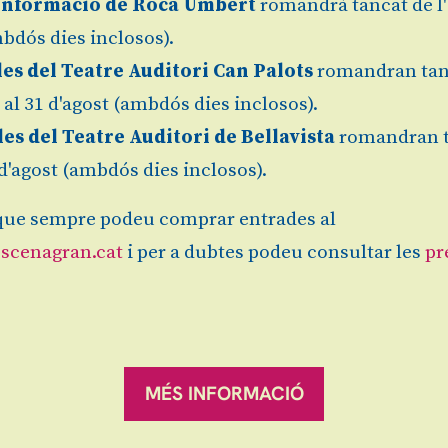
Informació de Roca Umbert
romandrà tancat de l'
bdós dies inclosos).
les del Teatre Auditori Can Palots
romandran tan
l al 31 d'agost (ambdós dies inclosos).
les del Teatre Auditori de Bellavista
romandran 
1 d'agost (ambdós dies inclosos).
 és un musical familiar ple d’emoció, màgia i tendr
ue sempre podeu comprar entrades al
invisibles que ens uneixen amb les persones que més
scenagran.cat
i per a dubtes podeu consultar les
pr
 vida a la Nura, una nena curiosa i valenta que d
 connecta amb aquells que estima, més enllà del temp
ia, la Nura viurà una gran aventura per ajudar l’Àle
obriran la força de l’amistat, l’empatia i els llaço
MÉS INFORMACIÓ
etits, amb cançons que arriben al cor i una històr