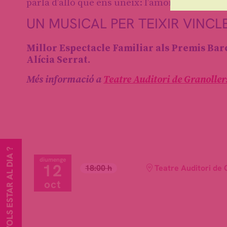
parla d’allò que ens uneix: l’amor, l’amistat i
UN MUSICAL PER TEIXIR VINC
Millor Espectacle Familiar als Premis Bar
Alícia Serrat.
Més informació a
Teatre Auditori de Granoller
VOLS ESTAR AL DIA ?
diumenge
12
18:00 h
Teatre Auditori de 
oct