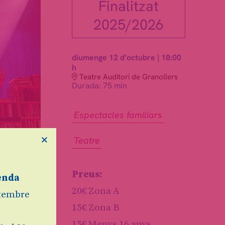
Finalitzat
2025/2026
diumenge 12 d’octubre
|
18:00
h
Teatre Auditori de Granollers
Durada:
75 min
Espectacles familiars
×
Teatre
Preus:
enda
20€ Zona A
etembre
15€ Zona B
15€ Menys 16 anys