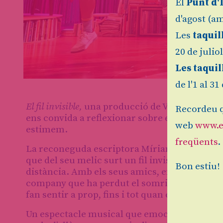
El
Punt d'
d'agost (am
Les
taquil
20 de julio
Les taquil
de l'1 al 3
Diapositiva 1 de 7
El fil invisible,
una
producció de Viu el Teatre,
Recordeu q
ens convida a reflexionar sobre els vincles 
web
www.e
estimem.
freqüents
.
La reconeguda escriptora Míriam Tirado, dona
que del seu melic surt un fil invisible que la
Bon estiu!
distància. Amb els seus amics, en Quim i la L
company que ha perdut el somriure. Junts desc
fan sentir a prop, fins i tot quan estem lluny.
Un espectacle musical que emociona grans i p