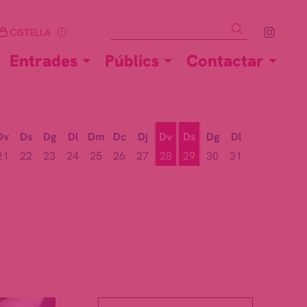
Cercar
Link 
CISTELLA
Entrades
Públics
Contactar
Dv
Ds
Dg
Dl
Dm
Dc
Dj
Dv
Ds
Dg
Dl
21
22
23
24
25
26
27
28
29
30
31
Divendres 28 d'agost
Dissabte 29 d'agost