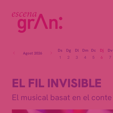
Ds
Dg
Dl
Dm
Dc
Dj
Dv
Agost 2026
1
2
3
4
5
6
7
EL FIL INVISIBLE
El musical basat en el cont