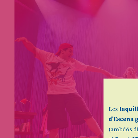
Les
taquil
d'Escena 
(ambdós di