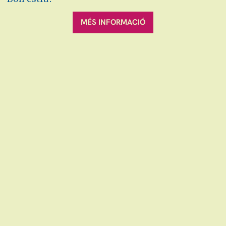
Espectacles familiars
Teatre
MÉS INFORMACIÓ
Preu únic:
5€
Exclòs de descompte
Fitxa artística:
Direcció:
Maria Castillo
Interpretació:
Clàudia López
Basat en una idea original de
Ramon
i
Jordi Daví
Adaptació:
Marina Martori
L'espectacle tindrà lloc a diversos espais del
Teatre Auditori de Granollers