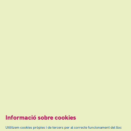
5 €
Finalitzat
dissabte
23
17:00 h
Teatre Auditori de Granollers
mai
5 €
Finalitzat
Escena grAn: venda d'entrades d'espectacles
i concerts a Granollers, Canovelles i les Franqueses.
info@escenagran.cat
Informació sobre cookies
Utilitzem cookies pròpies i de tercers per al correcte funcionament del lloc