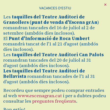
×
VACANCES D'ESTIU
Cerca
Les
taquilles
del Teatre Auditori de
Zona personal
Granollers (
punt de venda d'Escena grAn
)
romandran tancades del 16 de juliol al 2 de
setembre (ambdós dies inclosos).
MÉS ENLLÀ DELS
C
El
Punt d'Informació de Roca Umbert
romandrà tancat de l'1 al 21 d'agost (ambdós
MIRALLS
dies inclosos).
Les
taquilles del Teatre Auditori Can Palots
Visita guiada teatralitzada
romandran tancades del 20 de juliol al 31
d'agost (ambdós dies inclosos).
Les taquilles del Teatre Auditori de
Finalitzat
Bellavista
romandran tancades de l'1 al 31
d'agost (ambdós dies inclosos).
2025/2026
Recordeu que sempre podeu comprar entrades
al web
www.escenagran.cat
i per a dubtes podeu
dissabte 23.05.26
Teatre Auditori de Granollers
consultar les
preguntes freqüents
.
Diversos espais
Durada:
60 min
Bon estiu!