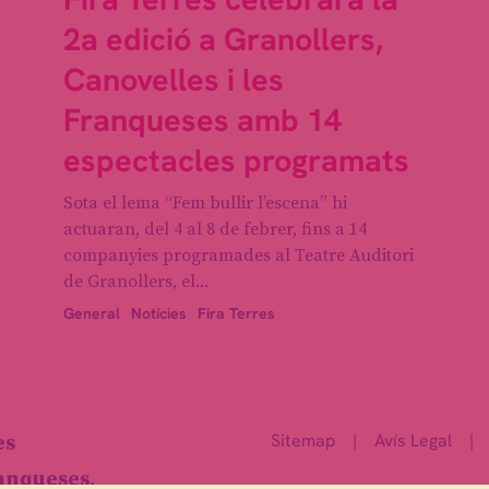
2a edició a Granollers,
Canovelles i les
Franqueses amb 14
espectacles programats
Sota el lema “Fem bullir l’escena” hi
actuaran, del 4 al 8 de febrer, fins a 14
companyies programades al Teatre Auditori
de Granollers, el...
General
Notícies
Fira Terres
Sitemap
|
Avís Legal
|
es
ranqueses.