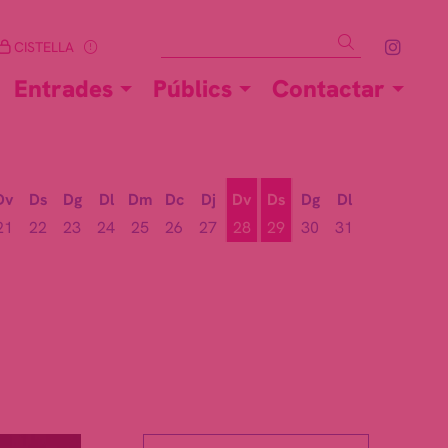
Cercar
Link 
CISTELLA
Entrades
Públics
Contactar
Dv
Ds
Dg
Dl
Dm
Dc
Dj
Dv
Ds
Dg
Dl
21
22
23
24
25
26
27
28
29
30
31
Divendres 28 d'agost
Dissabte 29 d'agost