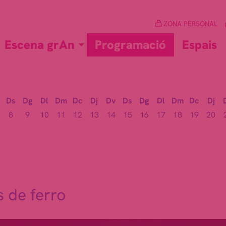
ZONA PERSONAL
Escena grAn
Programació
Espais
Ds
Dg
Dl
Dm
Dc
Dj
Dv
Ds
Dg
Dl
Dm
Dc
Dj
8
9
10
11
12
13
14
15
16
17
18
19
20
 de ferro