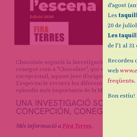
d'agost (am
Les
taquil
20 de julio
Les taquil
de l'1 al 3
Diapositiva 1 de 2: Chocolate
Recordeu q
Chocolate segueix la investigació d'una perio
conegut com a "Chocolate", qui van trobar sen
web
www.e
excepcional, aquest jove d'origen humil i im
freqüents
.
L'espectacle recorre les diferents morts poss
episodis més importants de la Mallorca d'aqu
Bon estiu!
UNA INVESTIGACIÓ SOBRE LA 
CONCEPCIÓN, CONEGUT COM 
Més informació a
Fira Terres
.