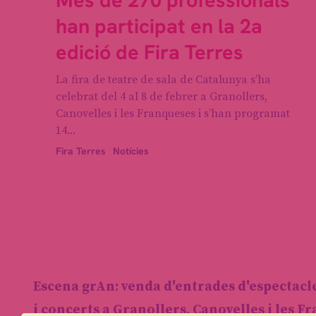
Més de 270 professionals
han participat en la 2a
edició de Fira Terres
La fira de teatre de sala de Catalunya s’ha
celebrat del 4 al 8 de febrer a Granollers,
Canovelles i les Franqueses i s’han programat
14...
Fira Terres
Notícies
Escena grAn: venda d'entrades d'espectacl
i concerts a Granollers, Canovelles i les F