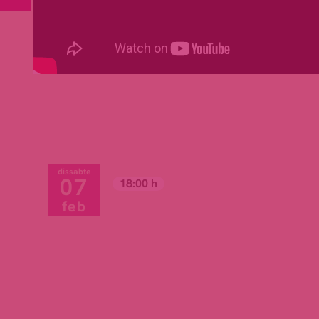
dissabte
07
18:00 h
feb