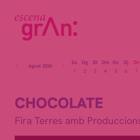
Ds
Dg
Dl
Dm
Dc
Dj
Dv
Agost 2026
1
2
3
4
5
6
7
CHOCOLATE
Fira Terres amb Produccions