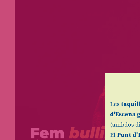
Les
taquil
d'Escena 
(ambdós di
El
Punt d'