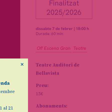
Finalitzat
2025/2026
dissabte 7 de febrer
|
18:00 h
Durada:
60 min
Off Escena Gran
Teatre
×
Teatre Auditori de
Bellavista
enda
Preu:
etembre
15€
Abonaments:
1 al 21