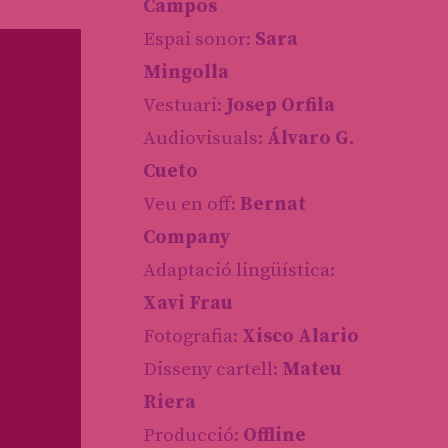
Campos
Espai sonor:
Sara
Mingolla
Vestuari:
Josep Orfila
Audiovisuals:
Álvaro G.
Cueto
Veu en off:
Bernat
Company
Adaptació lingüística:
Xavi Frau
Fotografia:
Xisco Alario
Disseny cartell:
Mateu
Riera
Producció:
Offline