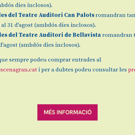
bdós dies inclosos).
les del Teatre Auditori Can Palots
romandran tan
l al 31 d'agost (ambdós dies inclosos).
les del Teatre Auditori de Bellavista
romandran 
1 d'agost (ambdós dies inclosos).
ue sempre podeu comprar entrades al
dista sobre la mort de José Esteves de la Concepció
se vida a l'edat de 13 anys. Amb un talent musical
scenagran.cat
i per a dubtes podeu consultar les
pr
migrant va captivar el món cultural de Palma als an
ibles de Chocolate, a la vegada que repassa alguns 
ells anys.
MORT DE JOSÉ ESTEVES DE LA
A "CHOCOLATE"
MÉS INFORMACIÓ