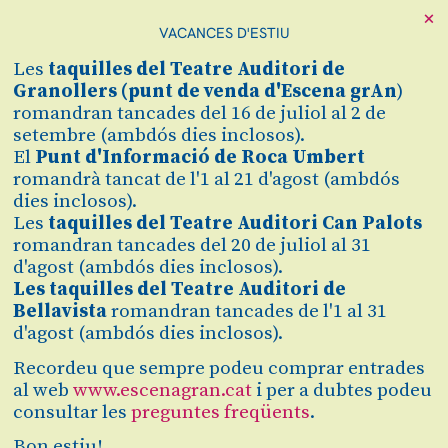
×
VACANCES D'ESTIU
Concert familiar:
Les
taquilles
del Teatre Auditori de
Espectacle vinculat al concert familiar
La flauta i
Granollers (
punt de venda d'Escena grAn
)
la ninfa Syrinx
,
que tindrà lloc a les 19h del
romandran tancades del 16 de juliol al 2 de
mateix dia, abans d'aquesta sessió. Es poden
setembre (ambdós dies inclosos).
adquirir les entrades i consultar tota la
El
Punt d'Informació de Roca Umbert
informació aquí:
La flauta i la ninfa Syrinx - Amb
romandrà tancat de l'1 al 21 d'agost (ambdós
la flautista Júlia Gállego
dies inclosos).
Les
taquilles del Teatre Auditori Can Palots
Itineraris
romandran tancades del 20 de juliol al 31
Amants de la clàssica
d'agost (ambdós dies inclosos).
Les taquilles del Teatre Auditori de
Descomptes
Bellavista
romandran tancades de l'1 al 31
#SecretJove
Apropa Cultura
d'agost (ambdós dies inclosos).
Afegir al calendari
Recordeu que sempre podeu comprar entrades
al web
www.escenagran.cat
i per a dubtes podeu
consultar les
preguntes freqüents
.
Bon estiu!