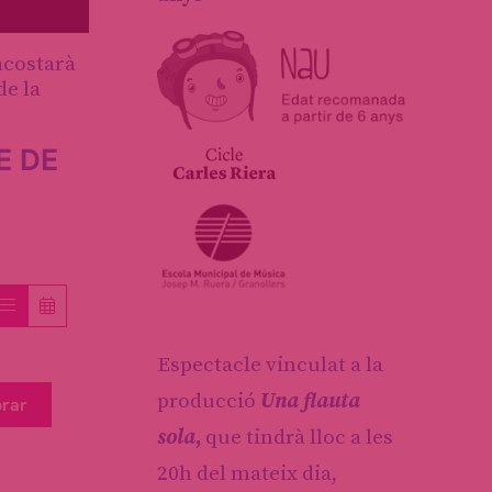
 acostarà
de la
E DE
Espectacle vinculat a la
producció
Una flauta
rar
sola
,
que tindrà lloc a les
20h del mateix dia,