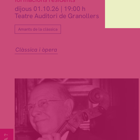
dijous 01.10.26
|
19:00 h
Teatre Auditori de Granollers
Amants de la clàssica
Clàssica i òpera