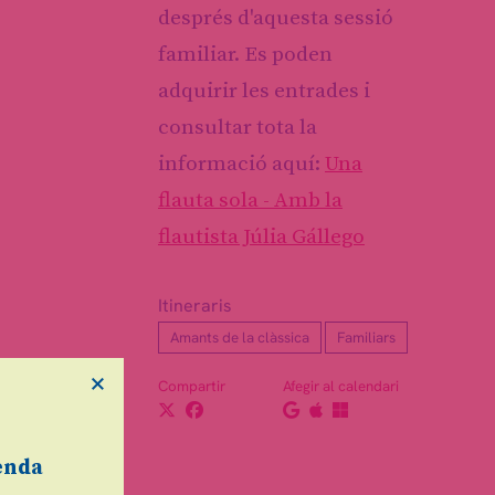
després d'aquesta sessió
familiar. Es poden
adquirir les entrades i
consultar tota la
informació aquí:
Una
flauta sola - Amb la
flautista Júlia Gállego
Itineraris
Amants de la clàssica
Familiars
×
Compartir
Afegir al calendari
enda