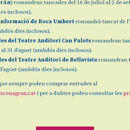
grAn
) romandran tancades del 16 de juliol al 2 de s
es inclosos).
Informació de Roca Umbert
romandrà tancat de l'
bdós dies inclosos).
les del Teatre Auditori Can Palots
romandran tan
l al 31 d'agost (ambdós dies inclosos).
les del Teatre Auditori de Bellavista
romandran 
1 d'agost (ambdós dies inclosos).
ue sempre podeu comprar entrades al
RUCS, LA MALEDICCIÓ
scenagran.cat
i per a dubtes podeu consultar les
pr
DEL BRUIXOT
De la companyia La Pera Llimonera
diumenge 04.10.26
|
18:00 h
Teatre Auditori de Bellavista