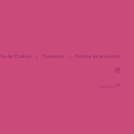
Ús de Cookies
|
Contactar
|
Política de privacitat
Link 