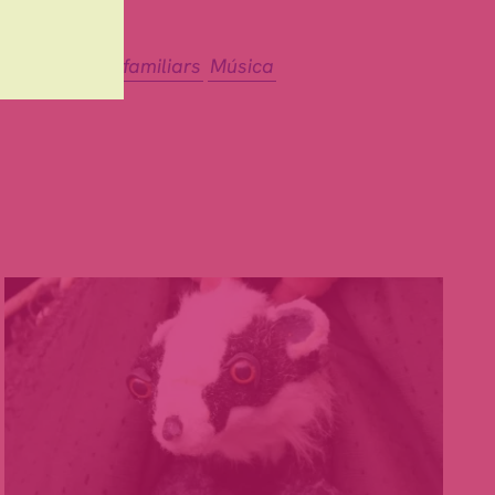
Espectacles familiars
Música