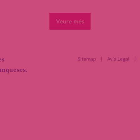
Veure més
Sitemap
|
Avís Legal
|
es
ranqueses.