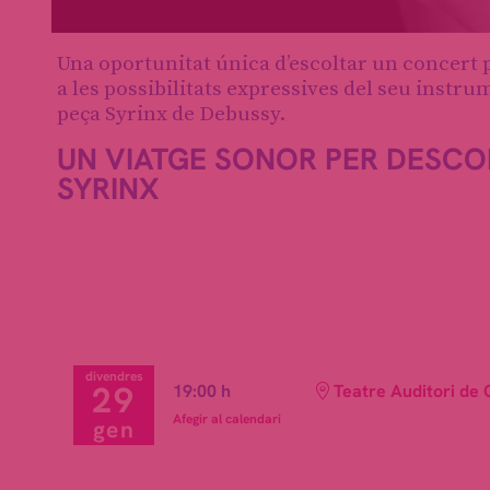
Diapositiva 1 de 1
Una oportunitat única d’escoltar un concert pe
a les possibilitats expressives del seu instru
peça Syrinx de Debussy.
UN VIATGE SONOR PER DESCOB
SYRINX
divendres
29
19:00 h
Teatre Auditori de 
Afegir al calendari
gen