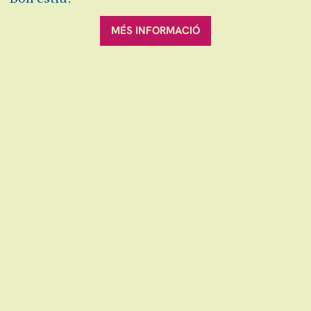
Activitats 360º
MÉS INFORMACIÓ
Activitat gratuïta amb la compra de l'entrada
i sense inscripció prèvia.
Altres
Activitats 360º
Afegir al calendari