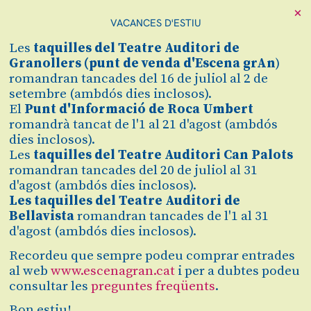
×
VACANCES D'ESTIU
Cerca
Les
taquilles
del Teatre Auditori de
Zona personal
Granollers (
punt de venda d'Escena grAn
)
romandran tancades del 16 de juliol al 2 de
setembre (ambdós dies inclosos).
POSTFUNCIÓ
C
El
Punt d'Informació de Roca Umbert
romandrà tancat de l'1 al 21 d'agost (ambdós
'TEMPO'
dies inclosos).
Les
taquilles del Teatre Auditori Can Palots
Conversa amb la companyia
romandran tancades del 20 de juliol al 31
d'agost (ambdós dies inclosos).
dinamitzada per Àgueda
Les taquilles del Teatre Auditori de
Murillo
Bellavista
romandran tancades de l'1 al 31
d'agost (ambdós dies inclosos).
Gratuït
Recordeu que sempre podeu comprar entrades
al web
www.escenagran.cat
i per a dubtes podeu
diumenge 18 d’octubre
|
19:00 h
consultar les
preguntes freqüents
.
Teatre Auditori de Granollers
Sala Gran
Bon estiu!
Durada:
20 min