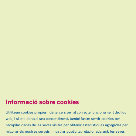
Espectacles relacionats
TEMPO
Del coreògraf Toni Mira
diumenge 18.10.26
|
18:00 h
Teatre Auditori de Granollers
Escena grAn: venda d'entrades d'espectacles
i concerts a Granollers, Canovelles i les Franqueses.
info@escenagran.cat
Informació sobre cookies
Utilitzem cookies pròpies i de tercers per al correcte funcionament del lloc
web, i si ens dona el seu consentiment, també farem servir cookies per
Sitemap
Avís Legal
Ús de Cookies
Contactar
|
|
|
|
recopilar dades de les seves visites per obtenir estadístiques agregades per
Política de privacitat
millorar els nostres serveis i mostrar publicitat relacionada amb les seves