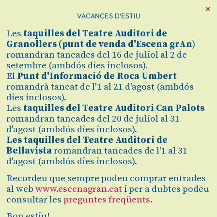
×
VACANCES D'ESTIU
Cerca
Les
taquilles
del Teatre Auditori de
Zona personal
Granollers (
punt de venda d'Escena grAn
)
romandran tancades del 16 de juliol al 2 de
setembre (ambdós dies inclosos).
TEMPO
C
El
Punt d'Informació de Roca Umbert
romandrà tancat de l'1 al 21 d'agost (ambdós
Del coreògraf Toni Mira
dies inclosos).
Les
taquilles del Teatre Auditori Can Palots
romandran tancades del 20 de juliol al 31
d'agost (ambdós dies inclosos).
Comprar
Les taquilles del Teatre Auditori de
Bellavista
romandran tancades de l'1 al 31
Des de
11 €
d'agost (ambdós dies inclosos).
Des de
Recordeu que sempre podeu comprar entrades
diumenge 18 d’octubre
|
18:00 h
Teatre Auditori de Granollers
al web
www.escenagran.cat
i per a dubtes podeu
Sala Gran
consultar les
preguntes freqüents
.
Durada:
63 min
Bon estiu!